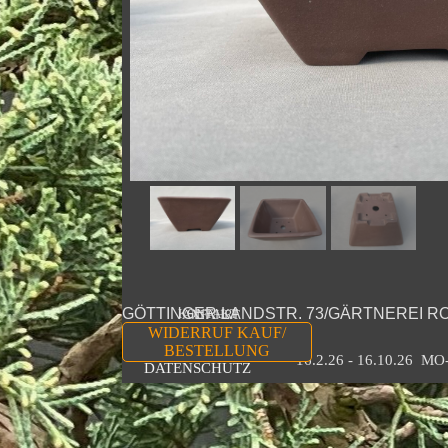
GÖTTINGER LANDSTR. 73/GÄRTNEREI R
KONTAKT
ANFAHRT
WIDERRUF KAUF/
TEL 0511 323258
IMPRESSUM
BESTELLUNG
16.2.26 - 16.10.26  M
DATENSCHUTZ
Zurück zum Seiteninhalt