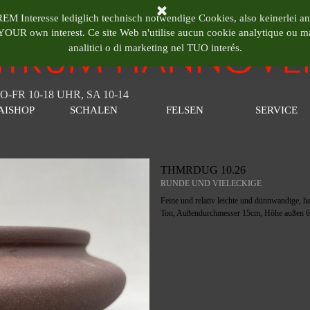
RUM HANNOVER
EM Interesse lediglich technisch notwendige Cookies, also keinerlei an
n YOUR own interest.
Ce site Web n'utilise aucun cookie analytique ou 
analitici o di marketing nel TUO interés.
O-FR 10-18 UHR, SA 10-14
Menü überspringen
AISHOP
SCHALEN
FELSEN
SERVICE
▼
▼
▼
▼
THMRDUG 10.26
RUNDE UND VIELECKIGE
Feine und relativ leichte und dünnwandige, h
Ton, Außendurchmesser 15cm, Höhe außen 