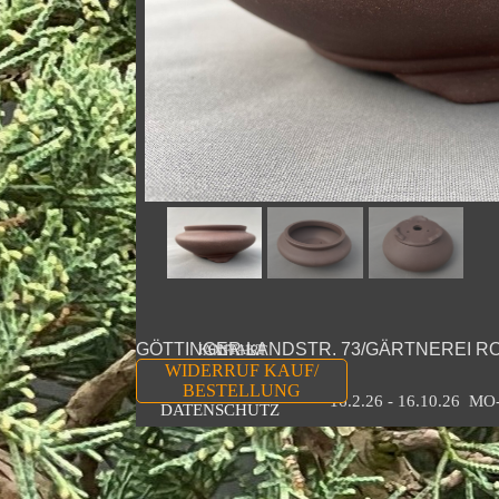
GÖTTINGER LANDSTR. 73/GÄRTNEREI R
KONTAKT
ANFAHRT
WIDERRUF KAUF/
TEL 0511 323258
IMPRESSUM
BESTELLUNG
16.2.26 - 16.10.26  M
DATENSCHUTZ
Zurück zum Seiteninhalt