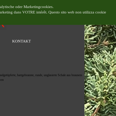
alytische oder Marketingcookies.
marketing dans VOTRE intérêt.
Questo sito web non utilizza cookie
KONTAKT
▼
▼
andgetöpferte, hartgebrannte, runde, unglasierte Schale aus braunem
6cm