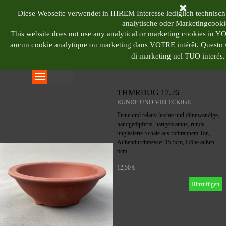
Direkt zum Seiteninhalt
BONSAI CENTRUM 
Diese Webseite verwendet in IHREM Interesse lediglich technisch
analytische oder Marketingcooki
This website does not use any analytical or marketing cookies in 
aucun cookie analytique ou marketing dans VOTRE intérêt.
Questo s
di marketing nel TUO interés.
Menü überspringen
THMRDUG 17.26
RUNDE UND VIELECKIGE
Feine und relativ leichte und dünnwandige,
handgetöpferte, hartgebrannte, runde,
unglasierte Schale aus rotbraunem Ton,
Außendurchmesser 15,5cm, Höhe außen
6cm
12,50 €
Hinzufügen