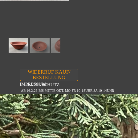
WIDERRUF KAUF/
BESTELLUNG
IMPRESSUM
DATENSCHUTZ
AB 16.2.26 BIS MITTE OKT. MO-FR 10-18UHR SA 10-14UHR
Zurück zum Seiteninhalt