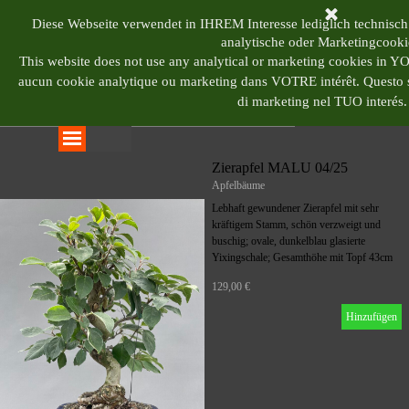
Direkt zum Seiteninhalt
BONSAI CENTRUM 
Diese Webseite verwendet in IHREM Interesse lediglich technisch
analytische oder Marketingcooki
This website does not use any analytical or marketing cookies in 
aucun cookie analytique ou marketing dans VOTRE intérêt.
Questo s
di marketing nel TUO interés.
Menü überspringen
Zierapfel MALU 04/25
Apfelbäume
Lebhaft gewundener Zierapfel mit sehr
kräftigem Stamm, schön verzweigt und
buschig; ovale, dunkelblau glasierte
Yixingschale; Gesamthöhe mit Topf 43cm
129,00 €
Hinzufügen